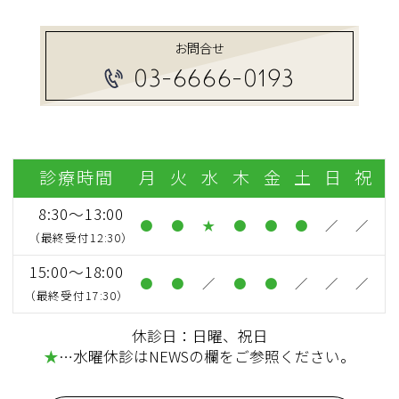
お問合せ
03-6666-0193
診療時間
月
火
水
木
金
土
日
祝
8:30～13:00
●
●
★
●
●
●
／
／
（最終受付12:30）
15:00～18:00
●
●
／
●
●
／
／
／
（最終受付17:30）
休診日：日曜、祝日
★
…水曜休診はNEWSの欄をご参照ください。