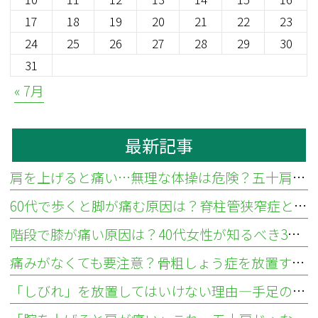
17
18
19
20
21
22
23
24
25
26
27
28
29
30
31
« 7月
最新記事
肩を上げると痛い…無理な体操は危険？五十肩と腱板断裂の違いと見分け方
60代で歩くと脚が痛む原因は？脊柱管狭窄症と血流障害の違い
階段で膝が痛い原因は？40代女性が知るべき3つの疾患と対処法
痛みがなくても要注意？骨粗しょう症を放置する骨折リスクと検査法
「しびれ」を放置してはいけない理由—手足のしびれが示す疾患とは