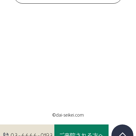
©dai-seikei.com