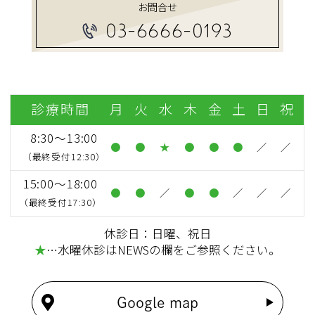
お問合せ
03-6666-0193
診療時間
月
火
水
木
金
土
日
祝
8:30～13:00
●
●
★
●
●
●
／
／
（最終受付12:30）
15:00～18:00
●
●
／
●
●
／
／
／
（最終受付17:30）
休診日：日曜、祝日
★
…水曜休診はNEWSの欄をご参照ください。
Google map