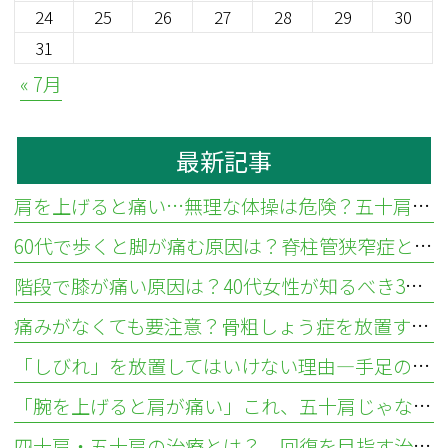
24
25
26
27
28
29
30
31
« 7月
最新記事
肩を上げると痛い…無理な体操は危険？五十肩と腱板断裂の違いと見分け方
60代で歩くと脚が痛む原因は？脊柱管狭窄症と血流障害の違い
階段で膝が痛い原因は？40代女性が知るべき3つの疾患と対処法
痛みがなくても要注意？骨粗しょう症を放置する骨折リスクと検査法
「しびれ」を放置してはいけない理由—手足のしびれが示す疾患とは
「腕を上げると肩が痛い」これ、五十肩じゃないかも？ 肩腱板損傷との違いについて
四十肩・五十肩の治療とは？ 回復を目指す治し方とリハビリ