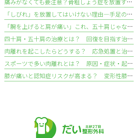
痛みがなくても要注意？骨粗しょう症を放置する骨折リスクと検査法
「しびれ」を放置してはいけない理由—手足のしびれが示す疾患とは
「腕を上げると肩が痛い」これ、五十肩じゃないかも？ 肩腱板損傷との違いについて
四十肩・五十肩の治療とは？ 回復を目指す治し方とリハビリ
肉離れを起こしたらどうする？ 応急処置と治し方
スポーツで多い肉離れとは？ 原因・症状・起こりやすい部位を解説
膝が痛いと認知症リスクが高まる？ 変形性膝関節症から考える健康リスク