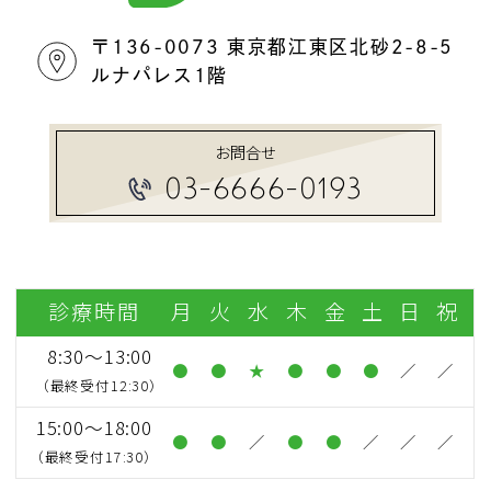
〒136-0073 東京都江東区北砂2-8-5
ルナパレス1階
お問合せ
03-6666-0193
診療時間
月
火
水
木
金
土
日
祝
8:30～13:00
●
●
★
●
●
●
／
／
（最終受付12:30）
15:00～18:00
●
●
／
●
●
／
／
／
（最終受付17:30）