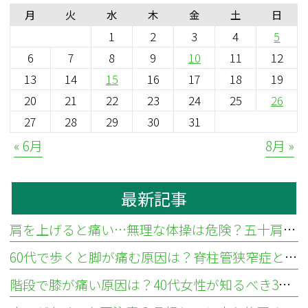
月
火
水
木
金
土
日
1
2
3
4
5
6
7
8
9
10
11
12
13
14
15
16
17
18
19
20
21
22
23
24
25
26
27
28
29
30
31
« 6月
8月 »
最新記事
肩を上げると痛い…無理な体操は危険？五十肩と腱板断裂の違いと見分け方
60代で歩くと脚が痛む原因は？脊柱管狭窄症と血流障害の違い
階段で膝が痛い原因は？40代女性が知るべき3つの疾患と対処法