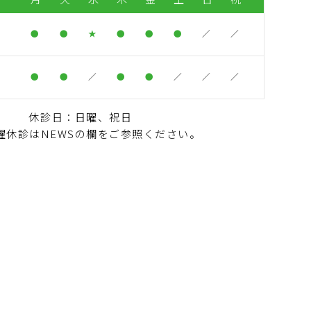
●
●
★
●
●
●
／
／
）
●
●
／
●
●
／
／
／
休診日：日曜、祝日
曜休診はNEWSの欄をご参照ください。