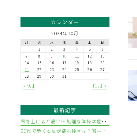
カレンダー
2024年10月
月
火
水
木
金
土
日
1
2
3
4
5
6
7
8
9
10
11
12
13
14
15
16
17
18
19
20
21
22
23
24
25
26
27
28
29
30
31
« 9月
11月 »
最新記事
肩を上げると痛い…無理な体操は危険？五十肩と腱板断裂の違いと見分け方
60代で歩くと脚が痛む原因は？脊柱管狭窄症と血流障害の違い