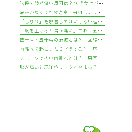
階段で膝が痛い原因は？40代女性が知るべき3つの疾患と対処法
痛みがなくても要注意？骨粗しょう症を放置する骨折リスクと検査法
「しびれ」を放置してはいけない理由—手足のしびれが示す疾患とは
「腕を上げると肩が痛い」これ、五十肩じゃないかも？ 肩腱板損傷との違いについて
四十肩・五十肩の治療とは？ 回復を目指す治し方とリハビリ
肉離れを起こしたらどうする？ 応急処置と治し方
スポーツで多い肉離れとは？ 原因・症状・起こりやすい部位を解説
膝が痛いと認知症リスクが高まる？ 変形性膝関節症から考える健康リスク