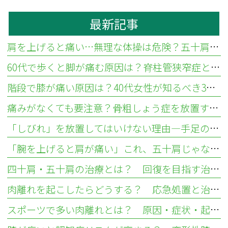
最新記事
肩を上げると痛い…無理な体操は危険？五十肩と腱板断裂の違いと見分け方
60代で歩くと脚が痛む原因は？脊柱管狭窄症と血流障害の違い
階段で膝が痛い原因は？40代女性が知るべき3つの疾患と対処法
痛みがなくても要注意？骨粗しょう症を放置する骨折リスクと検査法
「しびれ」を放置してはいけない理由—手足のしびれが示す疾患とは
「腕を上げると肩が痛い」これ、五十肩じゃないかも？ 肩腱板損傷との違いについて
四十肩・五十肩の治療とは？ 回復を目指す治し方とリハビリ
肉離れを起こしたらどうする？ 応急処置と治し方
スポーツで多い肉離れとは？ 原因・症状・起こりやすい部位を解説