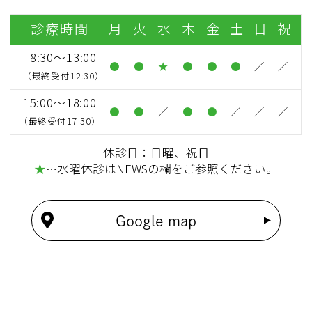
診療時間
月
火
水
木
金
土
日
祝
8:30～13:00
●
●
★
●
●
●
／
／
（最終受付12:30）
15:00～18:00
●
●
／
●
●
／
／
／
（最終受付17:30）
休診日：日曜、祝日
★
…水曜休診はNEWSの欄をご参照ください。
Google map