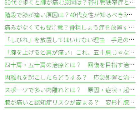
60代で歩くと脚が痛む原因は？脊柱管狭窄症と血流障害の違い
階段で膝が痛い原因は？40代女性が知るべき3つの疾患と対処法
痛みがなくても要注意？骨粗しょう症を放置する骨折リスクと検査法
「しびれ」を放置してはいけない理由—手足のしびれが示す疾患とは
「腕を上げると肩が痛い」これ、五十肩じゃないかも？ 肩腱板損傷との違いについて
四十肩・五十肩の治療とは？ 回復を目指す治し方とリハビリ
肉離れを起こしたらどうする？ 応急処置と治し方
スポーツで多い肉離れとは？ 原因・症状・起こりやすい部位を解説
膝が痛いと認知症リスクが高まる？ 変形性膝関節症から考える健康リスク