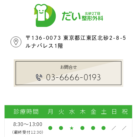
〒136-0073 東京都江東区北砂2-8-5
ルナパレス1階
お問合せ
03-6666-0193
診療時間
月
火
水
木
金
土
日
祝
8:30～13:00
●
●
★
●
●
●
／
／
（最終受付12:30）