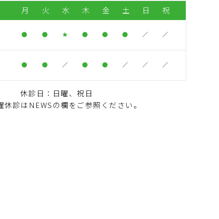
月
火
水
木
金
土
日
祝
●
●
★
●
●
●
／
／
）
●
●
／
●
●
／
／
／
休診日：日曜、祝日
曜休診はNEWSの欄をご参照ください。