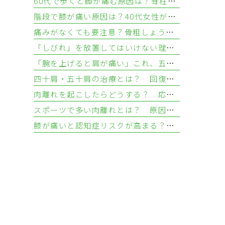
60代で歩くと脚が痛む原因は？脊柱管狭窄症と血流障害の違い
階段で膝が痛い原因は？40代女性が知るべき3つの疾患と対処法
痛みがなくても要注意？骨粗しょう症を放置する骨折リスクと検査法
「しびれ」を放置してはいけない理由—手足のしびれが示す疾患とは
「腕を上げると肩が痛い」これ、五十肩じゃないかも？ 肩腱板損傷との違いについて
四十肩・五十肩の治療とは？ 回復を目指す治し方とリハビリ
肉離れを起こしたらどうする？ 応急処置と治し方
スポーツで多い肉離れとは？ 原因・症状・起こりやすい部位を解説
膝が痛いと認知症リスクが高まる？ 変形性膝関節症から考える健康リスク