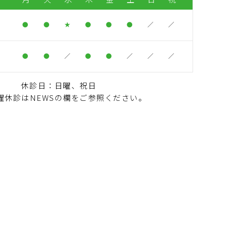
●
●
★
●
●
●
／
／
）
●
●
／
●
●
／
／
／
休診日：日曜、祝日
曜休診はNEWSの欄をご参照ください。