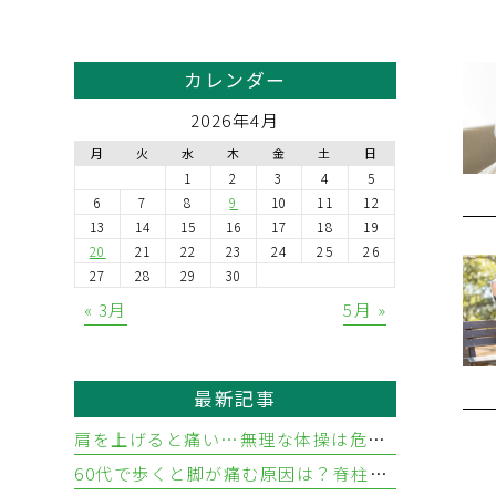
カレンダー
2026年4月
月
火
水
木
金
土
日
1
2
3
4
5
6
7
8
9
10
11
12
13
14
15
16
17
18
19
20
21
22
23
24
25
26
27
28
29
30
« 3月
5月 »
最新記事
肩を上げると痛い…無理な体操は危険？五十肩と腱板断裂の違いと見分け方
60代で歩くと脚が痛む原因は？脊柱管狭窄症と血流障害の違い