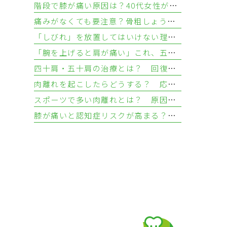
階段で膝が痛い原因は？40代女性が知るべき3つの疾患と対処法
痛みがなくても要注意？骨粗しょう症を放置する骨折リスクと検査法
「しびれ」を放置してはいけない理由—手足のしびれが示す疾患とは
「腕を上げると肩が痛い」これ、五十肩じゃないかも？ 肩腱板損傷との違いについて
四十肩・五十肩の治療とは？ 回復を目指す治し方とリハビリ
肉離れを起こしたらどうする？ 応急処置と治し方
スポーツで多い肉離れとは？ 原因・症状・起こりやすい部位を解説
膝が痛いと認知症リスクが高まる？ 変形性膝関節症から考える健康リスク